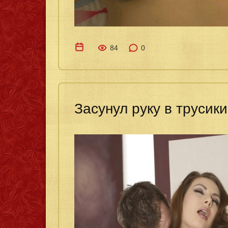
84
0
Засунул руку в труси