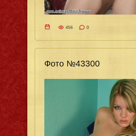
456
0
Фото №43300