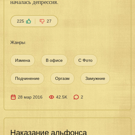
началась депрессия.
225
27
Жанры:
Измена
В офисе
С Фото
Подчинение
Оргазм
Замужние
28 мар 2016
42.5K
2
Наказание альфонса