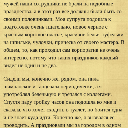
мужей наши сотрудники не брали на подобные
празднества, а в этот раз все должны были быть со
своими половинками. Моя супруга подошла к
подготовке очень тщательно, новое черное с
красным короткое платье, красивое белье, туфельки
на шпильке, чулочки, прическа от своего мастера. В
общем, то, как проходил сам корпоратив не очень
интересно, потому что таких праздников каждый
видел не один и не два.
Сидели мы, конечно же, рядом, она пила
шампанское и танцевала периодически, а я
употреблял беленькую и трепался с коллегами.
Спустя пару тройку часов она подошла ко мне и
сказала, что хочет сходить в туалет, но боится одна
и не знает куда идти. Конечно же, я вызвался ее
проводить. А праздновали мы за городом в одном