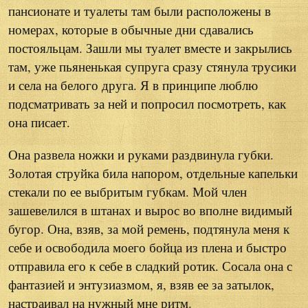
пансионате и туалеты там были расположены в
номерах, которые в обычные дни сдавались
постояльцам. Зашли мы туалет вместе и закрылись
там, уже пьяненькая супруга сразу стянула трусики
и села на белого друга. Я в принципе люблю
подсматривать за ней и попросил посмотреть, как
она писает.
Она развела ножки и руками раздвинула губки.
Золотая струйка била напором, отдельные капельки
стекали по ее выбритым губкам. Мой член
зашевелился в штанах и вырос во вполне видимый
бугор. Она, взяв, за мой ремень, подтянула меня к
себе и освободила моего бойца из плена и быстро
отправила его к себе в сладкий ротик. Сосала она с
фантазией и энтузиазмом, я, взяв ее за затылок,
настраивал на нужный мне ритм.