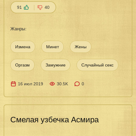
91
40
Жанры:
Измена
Минет
Жены
Оргазм
Замужние
Случайный секс
16 июл 2019
30.5K
0
Смелая узбечка Асмира