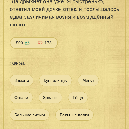
-Да дрыхнет она уже. Я быстренько,-
ответил моей дочке зятек, и послышалось
едва различимая возня и возмущённый
шопот.
500
173
Жанры:
Измена
Куннилингус
Минет
Оргазм
Зрелые
Тёща
Большие сиськи
Большие попки