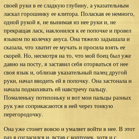
своей руки в ее сладкую глубину, а указательным
ласкал горошинку ее клитора. Поласкав ее немного,
одной рукой я, не вынимая из нее руки и, не
прекращая ласк, наклонился к ее попочке и провел
языком по колечку ануса. Она тяжело задышала и
сказала, что хватит ее мучать и просила взять ее
скорей. Но, несмотря на то, что мой боец был уже
давно на посту, я заставил себя оторваться от нее
своя язык и, облизав указательный палец другой
руки, начал вводить ей в попочку. Она застонала и
начала подмахивать ей навстречу пальцу.
Помаленьку потихоньку и вот мои пальцы разных
рук уже соприкасаются в ней через тонкую
перегородочку.
Она уже стонет вовсю и умаляет войти в нее. В этот
раз я согласился и, встав с корточек, хотя и с