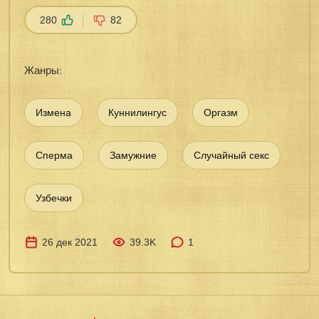
280
82
Жанры:
Измена
Куннилингус
Оргазм
Сперма
Замужние
Случайный секс
Узбечки
26 дек 2021
39.3K
1