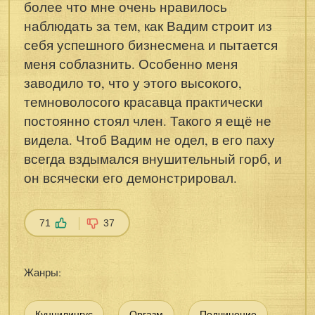
более что мне очень нравилось
наблюдать за тем, как Вадим строит из
себя успешного бизнесмена и пытается
меня соблазнить. Особенно меня
заводило то, что у этого высокого,
темноволосого красавца практически
постоянно стоял член. Такого я ещё не
видела. Чтоб Вадим не одел, в его паху
всегда вздымался внушительный горб, и
он всячески его демонстрировал.
71
37
Жанры:
Куннилингус
Оргазм
Подчинение