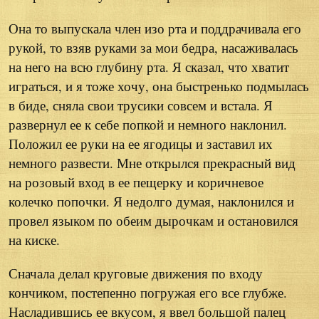
Она то выпускала член изо рта и поддрачивала его
рукой, то взяв руками за мои бедра, насаживалась
на него на всю глубину рта. Я сказал, что хватит
играться, и я тоже хочу, она быстренько подмылась
в биде, сняла свои трусики совсем и встала. Я
развернул ее к себе попкой и немного наклонил.
Положил ее руки на ее ягодицы и заставил их
немного развести. Мне открылся прекрасный вид
на розовый вход в ее пещерку и коричневое
колечко попочки. Я недолго думая, наклонился и
провел языком по обеим дырочкам и остановился
на киске.
Сначала делал круговые движения по входу
кончиком, постепенно погружая его все глубже.
Насладившись ее вкусом, я ввел большой палец