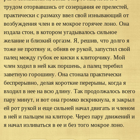
трудом оторвавшись от созерцания ее прелестей,
практически с размаху ввел свой изнывающий от
возбуждения член в ее мокрое горячее лоно. Она
издала стон, в котором угадывалось сильное
желание и близкий оргазм. Я, решив, что долго я
тоже не протяну и, обняв ее рукой, запустил свой
палец между губок ее киски к клиторчику. Мой
член ходил в ней как поршень, а палец теребил
заветную горошину. Она стонала практически
беспрерывно, делая короткие перерывы, когда я
входил в нее на всю длину. Так продолжалось всего
пару минут, и вот она громко вскрикнула, я закрыл
ей рот рукой и еще сильней начал двигать и членом
в ней и пальцем на клиторе. Через пару движений и
я начал изливаться в ее и без того мокрое лоно.