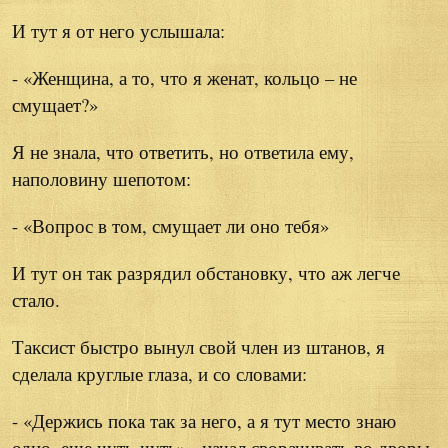
И тут я от него услышала:
- «Женщина, а то, что я женат, кольцо – не
смущает?»
Я не знала, что ответить, но ответила ему,
наполовину шепотом:
- «Вопрос в том, смущает ли оно тебя»
И тут он так разрядил обстановку, что аж легче
стало.
Таксист быстро вынул свой член из штанов, я
сделала круглые глаза, и со словами:
- «Держись пока так за него, а я тут место знаю
одно, еще чуть-чуть» - начал сворачивать во дворы.