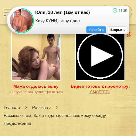
19:25
Юля, 38 лет. (1км от вас)
Хочу КУНИ, живу одна
Перейти
Закрыть
Мама отдалась сыну
Видео готово к просмотру!
и научила как нужно трахаться
͟С͟М͟О͟Т͟Р͟Е͟Т͟Ь
Главная
Рассказы
Рассказ о том, Как я отдалась незнакомому соседу -
Продолжение