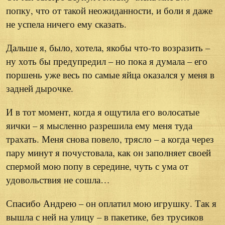
попку, что от такой неожиданности, и боли я даже
не успела ничего ему сказать.
Дальше я, было, хотела, якобы что-то возразить –
ну хоть бы предупредил – но пока я думала – его
поршень уже весь по самые яйца оказался у меня в
задней дырочке.
И в тот момент, когда я ощутила его волосатые
яички – я мысленно разрешила ему меня туда
трахать. Меня снова повело, трясло – а когда через
пару минут я почустовала, как он заполняет своей
спермой мою попу в середине, чуть с ума от
удовольствия не сошла…
Спасибо Андрею – он оплатил мою игрушку. Так я
вышла с ней на улицу – в пакетике, без трусиков