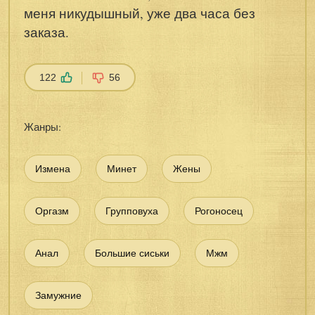
меня никудышный, уже два часа без
заказа.
122
56
Жанры:
Измена
Минет
Жены
Оргазм
Групповуха
Рогоносец
Анал
Большие сиськи
Мжм
Замужние