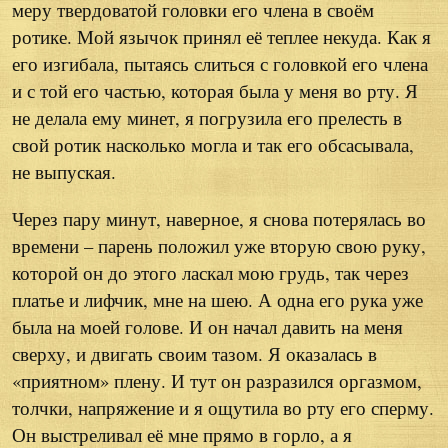
меру твердоватой головки его члена в своём
ротике. Мой язычок принял её теплее некуда. Как я
его изгибала, пытаясь слиться с головкой его члена
и с той его частью, которая была у меня во рту. Я
не делала ему минет, я погрузила его прелесть в
свой ротик насколько могла и так его обсасывала,
не выпуская.
Через пару минут, наверное, я снова потерялась во
времени – парень положил уже вторую свою руку,
которой он до этого ласкал мою грудь, так через
платье и лифчик, мне на шею. А одна его рука уже
была на моей голове. И он начал давить на меня
сверху, и двигать своим тазом. Я оказалась в
«приятном» плену. И тут он разразился оргазмом,
толчки, напряжение и я ощутила во рту его сперму.
Он выстреливал её мне прямо в горло, а я