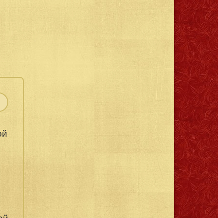
ой
ой