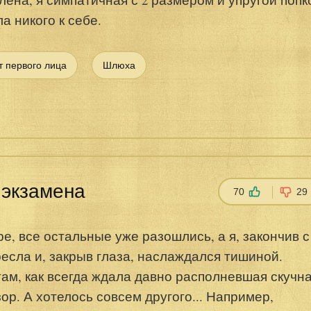
а никого к себе.
т первого лица
Шлюха
 экзамена
70
29
ре, все остальные уже разошлись, а я, закончив с
ресла и, закрыв глаза, наслаждался тишиной.
там, как всегда ждала давно располневшая скучн
р. А хотелось совсем другого... Например,