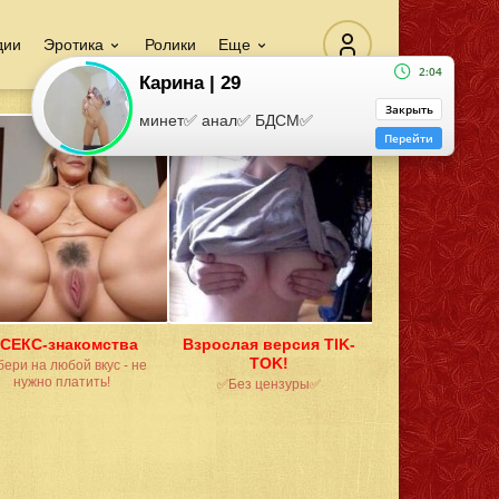
дии
Эротика
Ролики
Еще
2:04
Карина | 29
Закрыть
минет✅ анал✅ БДСМ✅
Перейти
СЕКС-знакомства
Взрослая версия TIK-
TOK!
ери на любой вкус - не
нужно платить!
✅Без цензуры✅