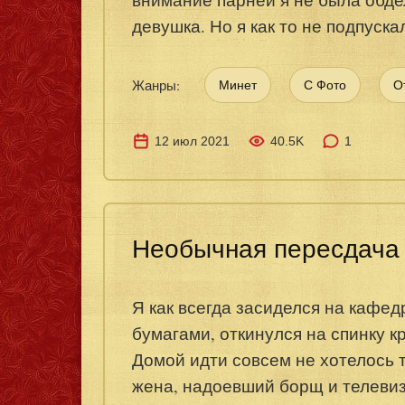
девушка. Но я как то не подпускал
Жанры:
Минет
С Фото
О
12 июл 2021
40.5K
1
Необычная пересдача
Я как всегда засиделся на кафед
бумагами, откинулся на спинку к
Домой идти совсем не хотелось 
жена, надоевший борщ и телевизо