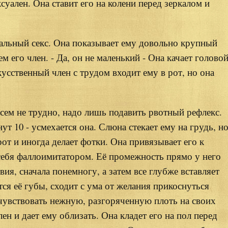
суален. Она ставит его на колени перед зеркалом и
альный секс. Она показывает ему довольно крупный
его член. - Да, он не маленький - Она качает головой
кусственный член с трудом входит ему в рот, но она
всем не трудно, надо лишь подавить рвотный рефлекс.
т 10 - усмехается она. Слюна стекает ему на грудь, н
от и иногда делает фотки. Она привязывает его к
т себя фаллоимитатором. Её промежность прямо у него
ия, сначала понемногу, а затем все глубже вставляет
тся её губы, сходит с ума от желания прикоснуться
очувствовать нежную, разгоряченную плоть на своих
ен и дает ему облизать. Она кладет его на пол перед