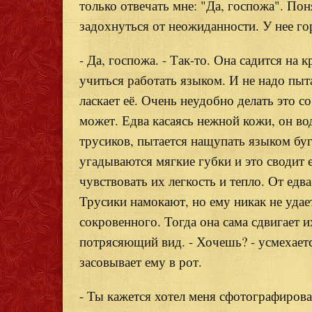
только отвечать мне: "Да, госпожа". Пон
задохнуться от неожиданности. У нее го
- Да, госпожа. - Так-то. Она садится на 
учиться работать языком. И не надо пыт
ласкает её. Очень неудобно делать это с
может. Едва касаясь нежной кожи, он во
трусиков, пытается нащупать языком буг
угадываются мягкие губки и это сводит 
чувствовать их легкость и тепло. От ед
Трусики намокают, но ему никак не удае
сокровенного. Тогда она сама сдвигает их
потрясяющий вид. - Хочешь? - усмехаетс
засовывает ему в рот.
- Ты кажется хотел меня сфотографиров