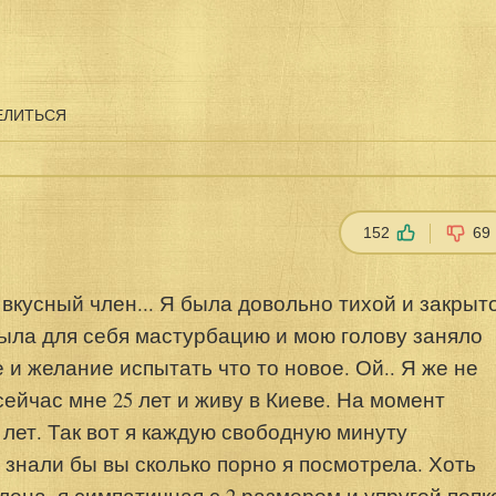
ЕЛИТЬСЯ
152
69
вкусный член... Я была довольно тихой и закрыт
рыла для себя мастурбацию и мою голову заняло
 и желание испытать что то новое. Ой.. Я же не
сейчас мне 25 лет и живу в Киеве. На момент
 лет. Так вот я каждую свободную минуту
х знали бы вы сколько порно я посмотрела. Хоть
ена, я симпатичная с 2 размером и упругой попк