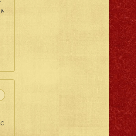
т
её
 С