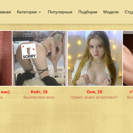
авная
Категории
Популярные
Подборки
Модели
Сту
 вас)
Кейт, 18
Оля, 19
✅
на
Вылижи мою киску
Привет, может встретимся?
Выб