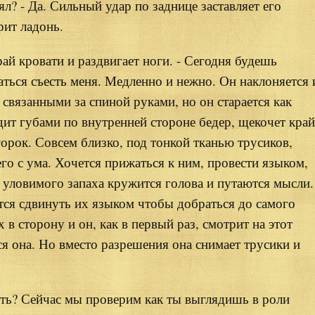
ял? - Да. Сильный удар по заднице заставляет его
рит ладонь.
край кровати и раздвигает ноги. - Сегодня будешь
аться съесть меня. Медленно и нежно. Он наклоняется 
о связанными за спиной руками, но он старается как
дит губами по внутренней стороне бедер, щекочет край
орок. Совсем близко, под тонкой тканью трусиков,
его с ума. Хочется прижаться к ним, провести языком,
ва уловимого запаха кружится голова и путаются мысли.
тся сдвинуть их языком чтобы добраться до самого
 в сторону и он, как в первый раз, смотрит на этот
я она. Но вместо разрешения она снимает трусики и
ать? Сейчас мы проверим как ты выглядишь в роли