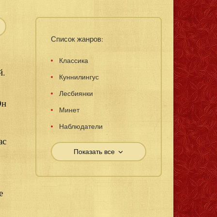
Список жанров:
Классика
й.
Куннилингус
Лесбиянки
Он
Минет
Наблюдатели
ас
Показать все
е