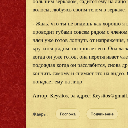
большим зеркалом, садится ему на лицо и
волосы, любуясь своим телом в зеркале.
- Жаль, что ты не видишь как хорошо я в
проводит губами совсем рядом с членом, 
член уже готов лопнуть от напряжения, 
крутится рядом, но трогает его. Она лас
когда он уже готов, она перетягивает чл
подождав когда он расслабится, снова др
кончить самому и снимает это на видео.
попадает ему на лицо.
Автор:
Keysitos, эл адрес: K
eysitos@gmail
Жанры:
Госпожа
Подчинение