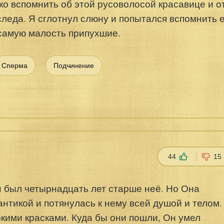
ко вспомнить об этой русоволосой красавице и о
следа. Я сглотнул слюну и попытался вспомнить 
 самую малость припухшие.
Сперма
Подчинение
44
15
 был четырнадцать лет старше неё. Но Она
нтикой и потянулась к нему всей душой и телом.
ркими красками. Куда бы они пошли, Он умел