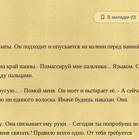
В закладки (0)
наты. Он подходит и опускается на колени перед ванно
 на край ванны.- Помассируй мне пальчики... Языком. 
жду пальцами.
гую... - Помой меня. Он моет и вытирает её. - А сейч
о ни единого волоска. Иначе будешь наказан. Она
ну. Она связывает ему руки. - Сегодня ты попробуеш вс
меня связать? Правило всего одно. От тебя требуется