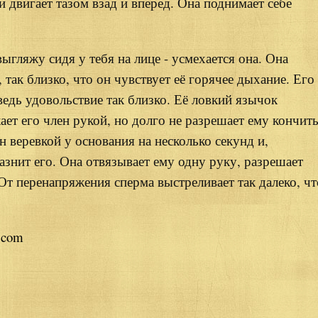
 двигает тазом взад и вперед. Она поднимает себе
ыгляжу сидя у тебя на лице - усмехается она. Она
так близко, что он чувствует её горячее дыхание. Его
ведь удовольствие так близко. Её ловкий язычок
кает его член рукой, но долго не разрешает ему кончить
ен веревкой у основания на несколько секунд и,
азнит его. Она отвязывает ему одну руку, разрешает
 От перенапряжения сперма выстреливает так далеко, чт
.com