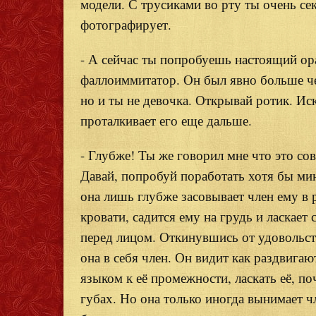
модели. С трусиками во рту ты очень сек
фотографирует.
- А сейчас ты попробуешь настоящий ор
фаллоиммитатор. Он был явно больше чем 
но и ты не девочка. Открывай ротик. Ис
проталкивает его еще дальше.
- Глубже! Ты же говорил мне что это со
Давай, попробуй поработать хотя бы мину
она лишь глубже засовывает член ему в р
кровати, садится ему на грудь и ласкае
перед лицом. Откинувшись от удовольств
она в себя член. Он видит как раздвигаю
языком к её промежности, ласкать её, п
губах. Но она только иногда вынимает чл