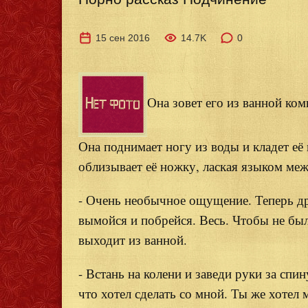
15 сен 2016
14.7K
0
Она зовет его из ванной ком
Она поднимает ногу из воды и кладет её
облизывает её ножку, лаская языком ме
- Очень необычное ощущение. Теперь дру
вымойся и побрейся. Весь. Чтобы не был
выходит из ванной.
- Встань на колени и заведи руки за спи
что хотел сделать со мной. Ты же хотел 