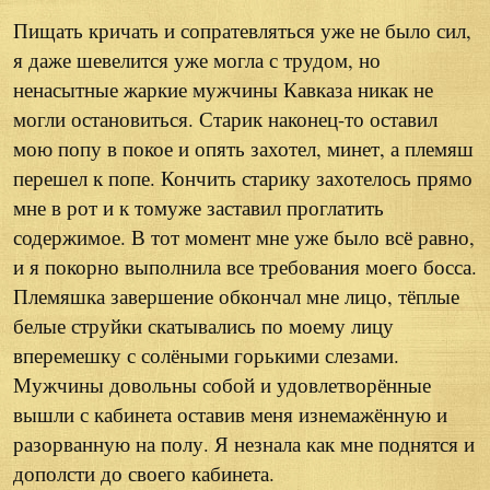
Пищать кричать и сопратевляться уже не было сил,
я даже шевелится уже могла с трудом, но
ненасытные жаркие мужчины Кавказа никак не
могли остановиться. Старик наконец-то оставил
мою попу в покое и опять захотел, минет, а племяш
перешел к попе. Кончить старику захотелось прямо
мне в рот и к томуже заставил проглатить
содержимое. В тот момент мне уже было всё равно,
и я покорно выполнила все требования моего босса.
Племяшка завершение обкончал мне лицо, тёплые
белые струйки скатывались по моему лицу
вперемешку с солёными горькими слезами.
Мужчины довольны собой и удовлетворённые
вышли с кабинета оставив меня изнемажённую и
разорванную на полу. Я незнала как мне поднятся и
дополсти до своего кабинета.