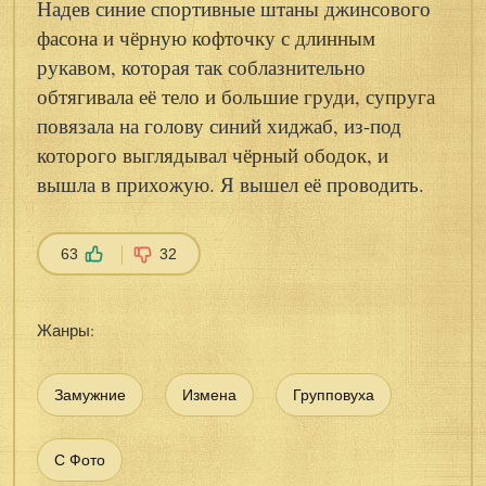
Надев синие спортивные штаны джинсового
фасона и чёрную кофточку с длинным
рукавом, которая так соблазнительно
обтягивала её тело и большие груди, супруга
повязала на голову синий хиджаб, из-под
которого выглядывал чёрный ободок, и
вышла в прихожую. Я вышел её проводить.
63
32
Жанры:
Замужние
Измена
Групповуха
С Фото