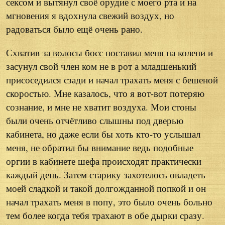
сексом и вытянул своё орудие с моего рта и на
мгновения я вдохнула свежий воздух, но
радоваться было ещё очень рано.
Схватив за волосы босс поставил меня на колени и
засунул свой член ком не в рот а младшенький
присоседился сзади и начал трахать меня с бешеной
скоростью. Мне казалось, что я вот-вот потеряю
сознание, и мне не хватит воздуха. Мои стоны
были очень отчётливо слышны под дверью
кабинета, но даже если бы хоть кто-то услышал
меня, не обратил бы внимание ведь подобные
оргии в кабинете шефа происходят практически
каждый день. Затем старику захотелось овладеть
моей сладкой и такой долгожданной попкой и он
начал трахать меня в попу, это было очень больно
тем более когда тебя трахают в обе дырки сразу.