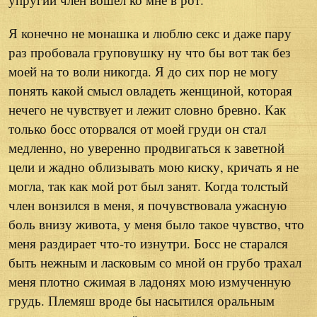
Я конечно не монашка и люблю секс и даже пару
раз пробовала груповушку ну что бы вот так без
моей на то воли никогда. Я до сих пор не могу
понять какой смысл овладеть женщиной, которая
нечего не чувствует и лежит словно бревно. Как
только босс оторвался от моей груди он стал
медленно, но уверенно продвигаться к заветной
цели и жадно облизывать мою киску, кричать я не
могла, так как мой рот был занят. Когда толстый
член вонзился в меня, я почувствовала ужасную
боль внизу живота, у меня было такое чувство, что
меня раздирает что-то изнутри. Босс не старался
быть нежным и ласковым со мной он грубо трахал
меня плотно сжимая в ладонях мою измученную
грудь. Племяш вроде бы насытился оральным