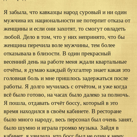
Я забыла, что кавказцы народ суровый и ни один
мужчина их национальности не потерпит отказа от
женщины и если они захотят, то смогут овладеть
любой. Дело в том, что у них непринято, что бы
женщина перечила воле мужчины, тем более
отказывала в близости. В один прекрасный
весенний день на работе меня ждали квартальные
отчёты, я думаю каждый бухгалтер знает какая это
головная боль и мне пришлось задержаться после
работы. Я долго мучилась с отчётом, и уже когда
всё было готово, на часах было далеко за полночь.
Я пошла, отдавать отчёт боссу, который в это
время находился в своём кабинете. В ресторане
было много народу, весь персонал был очень занят,
было шумно и играла громко музыка. Зайдя в
кабинет, я увидела, что босс был не один к нему