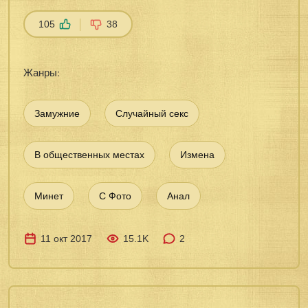
105
38
Жанры:
Замужние
Случайный секс
В общественных местах
Измена
Минет
С Фото
Анал
11 окт 2017
15.1K
2