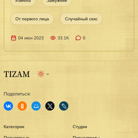
Измена
Замужние
От первого лица
Случайный секс
04 июн 2023
33.1K
0
Поделиться:
Категории
Студии
Популярные
Порнозвезды