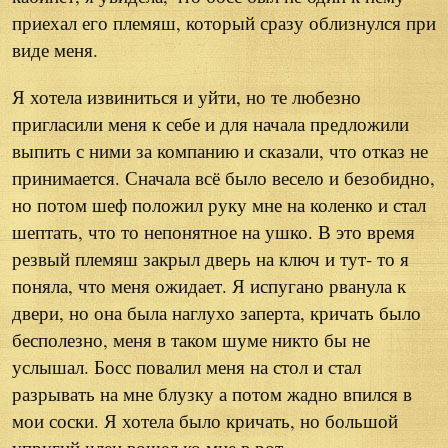
приехал его племяш, который сразу облизнулся при
виде меня.
Я хотела извиниться и уйти, но те любезно
пригласили меня к себе и для начала предложили
выпить с ними за компанию и сказали, что отказ не
принимается. Сначала всё было весело и безобидно,
но потом шеф положил руку мне на коленко и стал
шептать, что то непонятное на ушко. В это время
резвый племяш закрыл дверь на ключ и тут- то я
поняла, что меня ожидает. Я испугано рванула к
двери, но она была наглухо заперта, кричать было
бесполезно, меня в таком шуме никто бы не
услышал. Босс повалил меня на стол и стал
разрывать на мне блузку а потом жадно впился в
мои соски. Я хотела было кричать, но большой
упругий член вошел ко мне в рот.