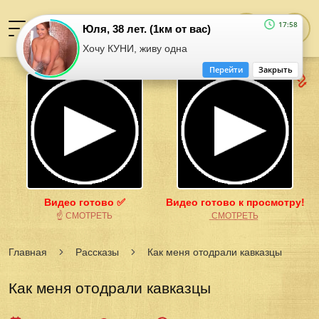
17:58
Юля, 38 лет. (1км от вас)
Хочу КУНИ, живу одна
Перейти
Закрыть
Видео готово ✅
Видео готово к просмотру!
☝ СМОТРЕТЬ
͟С͟М͟О͟Т͟Р͟Е͟Т͟Ь
Главная
Рассказы
Как меня отодрали кавказцы
Как меня отодрали кавказцы