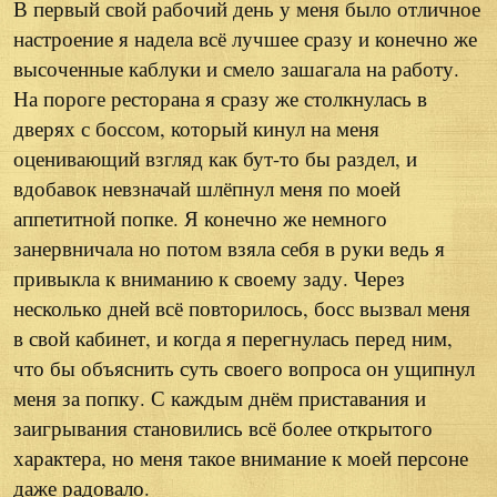
В первый свой рабочий день у меня было отличное
настроение я надела всё лучшее сразу и конечно же
высоченные каблуки и смело зашагала на работу.
На пороге ресторана я сразу же столкнулась в
дверях с боссом, который кинул на меня
оценивающий взгляд как бут-то бы раздел, и
вдобавок невзначай шлёпнул меня по моей
аппетитной попке. Я конечно же немного
занервничала но потом взяла себя в руки ведь я
привыкла к вниманию к своему заду. Через
несколько дней всё повторилось, босс вызвал меня
в свой кабинет, и когда я перегнулась перед ним,
что бы объяснить суть своего вопроса он ущипнул
меня за попку. С каждым днём приставания и
заигрывания становились всё более открытого
характера, но меня такое внимание к моей персоне
даже радовало.